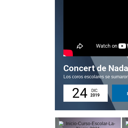
Concert de Nada
Los coros escolares se sumaron
24
DIC.
2019