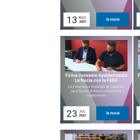
13
AGO.
la nucia
2021
Firma convenio Ayuntamiento
La Nucía con la FEDS
La Federación Española de Deportes
para Sordos firma un convenio de
colaboración
23
JUL.
la nucia
2021