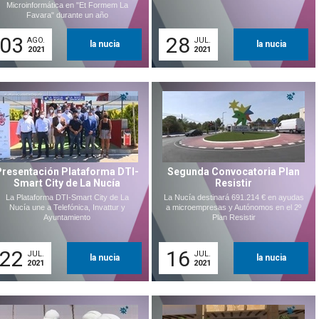
Microinformática en "Et Formem La
Favara" durante un año
03
28
AGO.
JUL.
la nucia
la nucia
2021
2021
Presentación Plataforma DTI-
Segunda Convocatoria Plan
Smart City de La Nucía
Resistir
La Plataforma DTI-Smart City de La
La Nucía destinará 691.214 € en ayudas
Nucía une a Telefónica, Invattur y
a microempresas y Autónomos en el 2º
Ayuntamiento
Plan Resistir
22
16
JUL.
JUL.
la nucia
la nucia
2021
2021