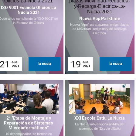
ISO 9001 Escuela Oficios La
Nucía 2021
Nueva App Parktime
Doce años cumpliendo la "ISO 9001" en
la Escuela de Oficios
Nueva "App" para aparcar en las plazas
de Movilidad Reducida y de Recarga
Eléctrica
21
19
AGO.
AGO.
la nucia
la nucia
2021
2021
2ª "Etapa de Montaje y
XXI Escola Estiu La Nucía
Reparación de Sistemas
La Nucía subvenciona al 44% del
Microinformáticos"
alumnado de l'Escola d'Estiu
10 desempleados se forman en