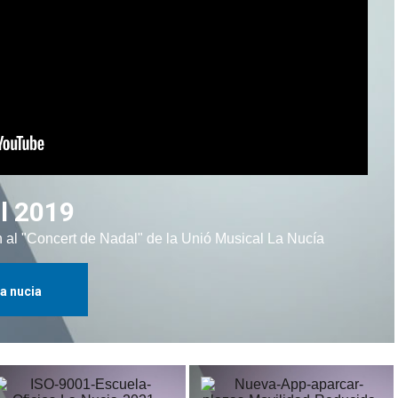
l 2019
 al "Concert de Nadal" de la Unió Musical La Nucía
la nucia