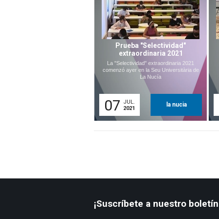
Prueba "Selectividad"
extraordinaria 2021
La "Selectividad" extraordinaria 2021
comenzó ayer en la Seu Universitària de
La Nucía
07
JUL.
la nucia
2021
¡Suscríbete a nuestro boletín