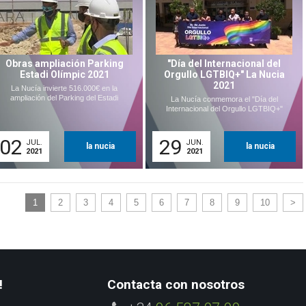
Obras ampliación Parking
"Día del Internacional del
Estadi Olímpic 2021
Orgullo LGTBIQ+" La Nucia
2021
La Nucía invierte 516.000€ en la
ampliación del Parking del Estadi
La Nucía conmemora el "Día del
Internacional del Orgullo LGTBIQ+"
02
29
JUL.
JUN.
la nucia
la nucia
2021
2021
1
2
3
4
5
6
7
8
9
10
>
!
Contacta con nosotros