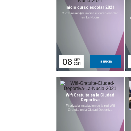
Inicio curso escolar 2021
2.763 alumn@s inician el curso escolar
en La Nucía
08
SEP.
la nucia
2021
Wifi Gratuita en la Ciudad
Deportiva
Finaliza la instalación de la red Wifi
Gratuita en la Ciudad Deportiva