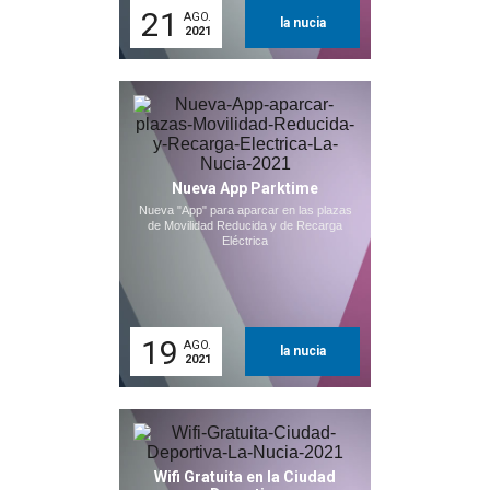
21
AGO.
la nucia
2021
Nueva App Parktime
Nueva "App" para aparcar en las plazas
de Movilidad Reducida y de Recarga
Eléctrica
19
AGO.
la nucia
2021
Wifi Gratuita en la Ciudad