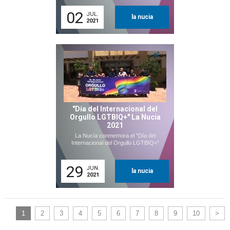
02
JUL.
la nucia
2021
"Día del Internacional del
Orgullo LGTBIQ+" La Nucia
2021
La Nucía conmemora el "Día del
Internacional del Orgullo LGTBIQ+"
29
JUN.
la nucia
2021
1
2
3
4
5
6
7
8
9
10
>