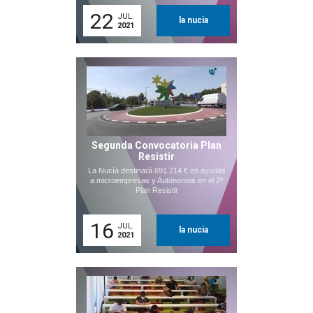
22
JUL.
la nucia
2021
Segunda Convocatoria Plan
Resistir
La Nucía destinará 691.214 € en ayudas
a microempresas y Autónomos en el 2º
Plan Resistir
16
JUL.
la nucia
2021