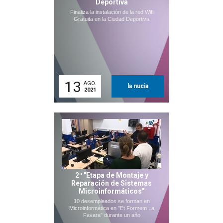
Deportiva
Finaliza la instalación de la red Wifi
Gratuita en la Ciudad Deportiva
13
AGO.
la nucia
2021
2ª "Etapa de Montaje y
Reparación de Sistemas
Microinformáticos"
10 desempleados se forman en
Microinformática en "Et Formem La
Favara" durante un año