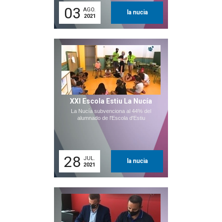
03
AGO.
la nucia
2021
XXI Escola Estiu La Nucía
La Nucía subvenciona al 44% del
alumnado de l'Escola d'Estiu
28
JUL.
la nucia
2021