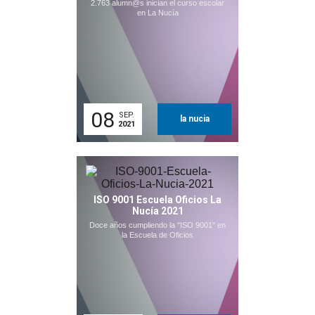
2.763 alumn@s inician el curso escolar
en La Nucía
08
SEP.
la nucia
2021
ISO 9001 Escuela Oficios La
Nucía 2021
Doce años cumpliendo la "ISO 9001" en
la Escuela de Oficios