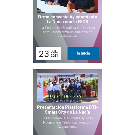
Firma convenio Ayuntamiento
La Nucía con la FEDS
La Federación Española de Deportes
para Sordos firma un convenio de
colaboración
23
JUL.
la nucia
2021
Presentación Plataforma DTI-
Smart City de La Nucía
La Plataforma DTI-Smart City de La
Nucía une a Telefónica, Invattur y
Ayuntamiento