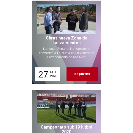
Obras nueva Zona de
Lanzamientos
La nueva Zona de Lanzamientos
convertirá a La Nucía en un Centro de
Entrenamiento de Alto Nivel
27
FEB.
deportes
2020
Campeonato sub 19 futbol
2020