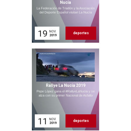
Nucía
La Federación de Triatlón y la Asociación
del Deporte Español visitan La Nucía
19
NOV.
deportes
2019
Rallye La Nucía 2019
Pepe López gana el #RallyeLaNucia y se
alza con su primer Nacional de Asfalto
11
NOV.
deportes
2019