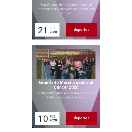
España sub 19 se jugará su pase al
Europeo en La Nucía en el "Torneo Élite
UEFA"
21
FEB.
deportes
2020
Gran Éxito Marcha contra el
Cáncer 2020
5.000 senderistas se solidarizaron con la
XI Marcha contra el Cáncer
10
FEB.
deportes
2020