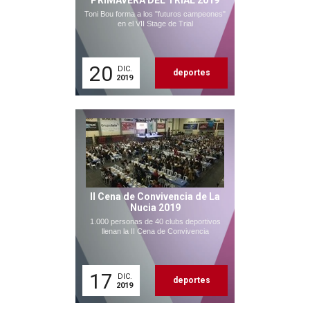
PRIMAVERA DEL TRIAL 2019
Toni Bou forma a los "futuros campeones"
en el VII Stage de Trial
20
DIC.
deportes
2019
II Cena de Convivencia de La
Nucia 2019
1.000 personas de 40 clubs deportivos
llenan la II Cena de Convivencia
17
DIC.
deportes
2019