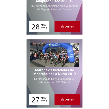
Adaptado Escolar 2019
356 personas participan en la X Jornada
de Deporte Adaptado Escolar
28
NOV.
deportes
2019
Marcha de Bicicletas de
Montaña de La Nucía 2019
La Marcha de La Nucía cumplió 20
ediciones con 650 "bikers"
27
NOV.
deportes
2019