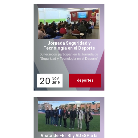
Jornada Seguridad y
Tecnología en el Deporte
60 técnicos participan en la Jornada de
"Seguridad y Tecnología en el Deporte"
20
NOV.
deportes
2019
Visita de FETRI y ADESP a la