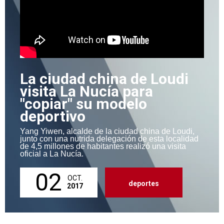
La ciudad china de Loudi
visita La Nucía para
"copiar" su modelo
deportivo
Yang Yiwen, alcalde de la ciudad china de Loudi,
junto con una nutrida delegación de esta localidad
de 4,5 millones de habitantes realizó una visita
oficial a La Nucía.
02
OCT.
deportes
2017