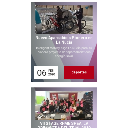
Nuevo Aparcabicis Pionero en
La Nucia
Intelligent Mobility elige La Nucía para su
pionero proyecto de "aparcabicis" con
energía solar
06
FEB.
deportes
2020
VII STAGE RFME SPEA. LA