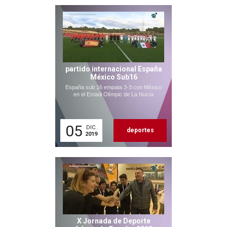
partido internacional España
México Sub16
España sub 16 empata 3-3 con México
en el Estadi Olímpic de La Nucía
05
DIC.
deportes
2019
X Jornada de Deporte