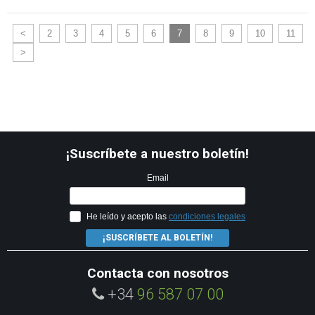
<
2
3
4
5
6
7
8
9
10
11
>
¡Suscríbete a nuestro boletín!
Email
He leído y acepto las
condiciones legales
¡SUSCRÍBETE AL BOLETÍN!
Contacta con nosotros
+34
96 587 07 00