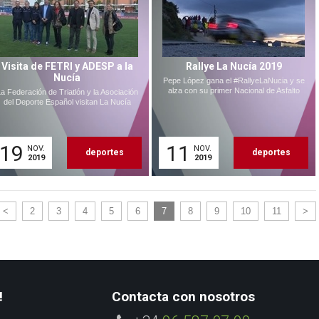
Visita de FETRI y ADESP a la
Rallye La Nucía 2019
Nucía
Pepe López gana el #RallyeLaNucia y se
alza con su primer Nacional de Asfalto
a Federación de Triatlón y la Asociación
del Deporte Español visitan La Nucía
19
11
NOV.
NOV.
deportes
deportes
2019
2019
<
2
3
4
5
6
7
8
9
10
11
>
!
Contacta con nosotros