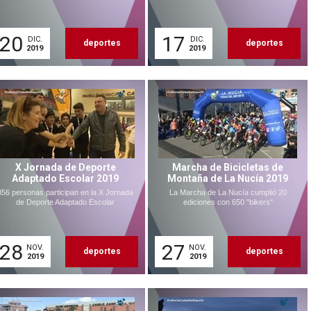
20
17
DIC.
DIC.
deportes
deportes
2019
2019
X Jornada de Deporte
Marcha de Bicicletas de
Adaptado Escolar 2019
Montaña de La Nucía 2019
356 personas participan en la X Jornada
La Marcha de La Nucía cumplió 20
de Deporte Adaptado Escolar
ediciones con 650 "bikers"
28
27
NOV.
NOV.
deportes
deportes
2019
2019