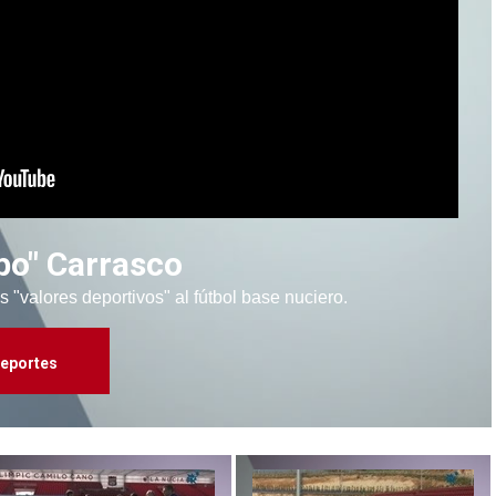
bo" Carrasco
s "valores deportivos" al fútbol base nuciero.
eportes