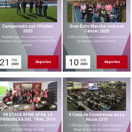
Campeonato sub 19 futbol
Gran Éxito Marcha contra el
2020
Cáncer 2020
España sub 19 se jugará su pase al
5.000 senderistas se solidarizaron con la
Europeo en La Nucía en el "Torneo Élite
XI Marcha contra el Cáncer
UEFA"
21
10
FEB.
FEB.
deportes
deportes
2020
2020
VII STAGE RFME SPEA. LA
II Cena de Convivencia de La
PRIMAVERA DEL TRIAL 2019
Nucia 2019
oni Bou forma a los "futuros campeones"
1.000 personas de 40 clubs deportivos
en el VII Stage de Trial
llenan la II Cena de Convivencia