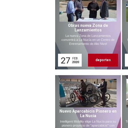
Obras nueva Zona de
Lanzamientos
La nueva Zona de Lanzamientos
convertirá a La Nucía en un Centro de
Entrenamiento de Alto Nivel
27
FEB.
deportes
2020
Nuevo Aparcabicis Pionero en
La Nucia
Intelligent Mobility elige La Nucía para su
T
pionero proyecto de "aparcabicis" con