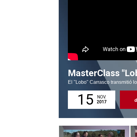
MasterClass "Lo
El "Lobo" Carrasco transmitió lo
15
NOV.
d
2017