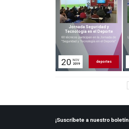
Jornada Seguridad y
Tecnología en el Deporte
60 técnicos participan en la Jornada de
L
"Seguridad y Tecnología en el Deporte"
20
NOV.
deportes
2019
¡Suscríbete a nuestro boletín