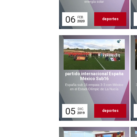
energía solar
06
FEB.
deportes
2020
partido internacional España
México Sub16
España sub 16 empata 3-3 con México
en el Estadi Olímpic de La Nucía
05
DIC.
deportes
2019