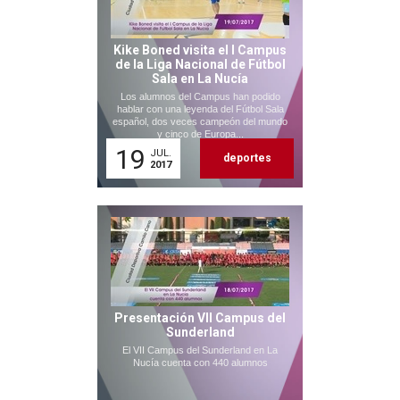
Kike Boned visita el I Campus
de la Liga Nacional de Fútbol
Sala en La Nucía
Los alumnos del Campus han podido
hablar con una leyenda del Fútbol Sala
español, dos veces campeón del mundo
y cinco de Europa...
19
JUL.
deportes
2017
Presentación VII Campus del
Sunderland
El VII Campus del Sunderland en La
Nucía cuenta con 440 alumnos