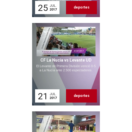
25
JUL.
deportes
2017
CF La Nucia vs Levante UD
El Levante de Primera División venció 0-5
a La Nucía ante 2.500 espectadores.
21
JUL.
deportes
2017