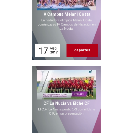
IV Campus Melani Costa
La nadadora olímpica Melani Costa
comienza su IV Campus de Natación en
La Nucía.
17
AGO.
deportes
2017
CF La Nucia vs Elche CF
El C.F. La Nucía perdió 1-3 con el Elche
C.F. en su presentación.