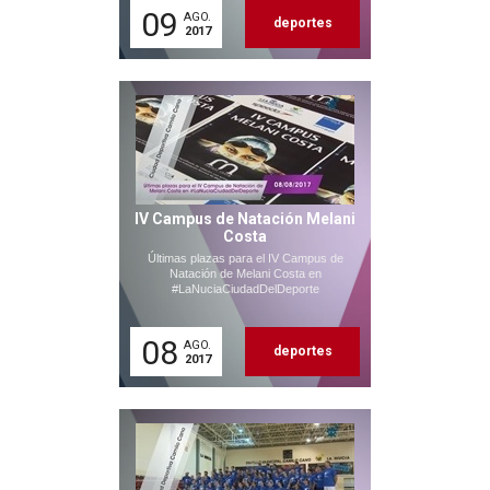
09
AGO.
deportes
2017
IV Campus de Natación Melani
Costa
Últimas plazas para el IV Campus de
Natación de Melani Costa en
#LaNuciaCiudadDelDeporte
08
AGO.
deportes
2017