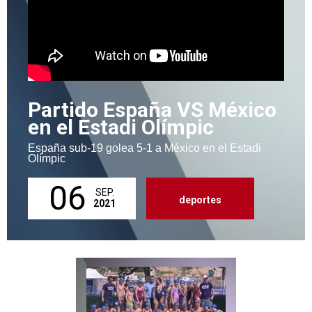
Partido España VS México
en el Estadi Olímpic
España sub-19 golea 5-1 a México en el Estadi
Olímpic
06
SEP.
deportes
2021