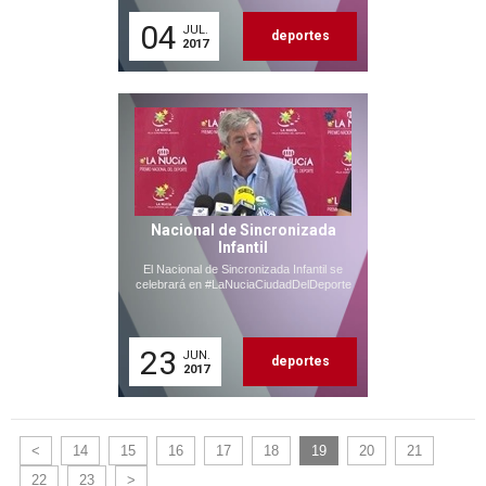
04
JUL.
deportes
2017
Nacional de Sincronizada
Infantil
El Nacional de Sincronizada Infantil se
celebrará en #LaNuciaCiudadDelDeporte
23
JUN.
deportes
2017
<
14
15
16
17
18
19
20
21
22
23
>