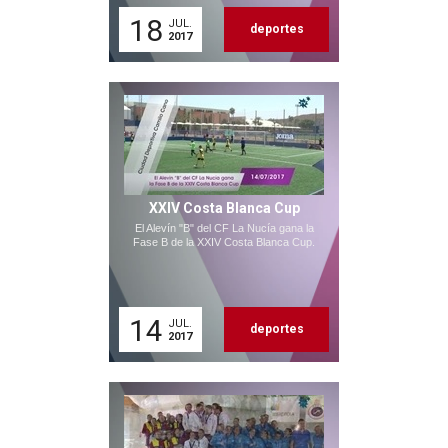
18
JUL.
deportes
2017
XXIV Costa Blanca Cup
El Alevín "B" del CF La Nucía gana la
Fase B de la XXIV Costa Blanca Cup.
14
JUL.
deportes
2017