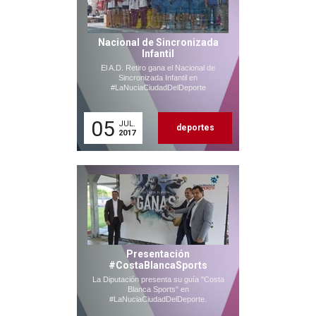
Nacional de Sincronizada
Infantil
El A.D. Retiro gana el Nacional de
Sincronizada Infantil en
#LaNuciaCiudadDelDeporte
05
JUL.
deportes
2017
Presentación
#CostaBlancaSports
La Diputación presenta su guía "Costa
Blanca Sports" en
#LaNuciaCiudadDelDeporte.