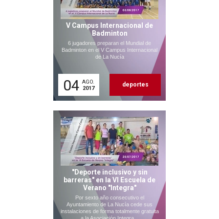
V Campus Internacional de
Badminton
6 jugadores preparan el Mundial de
Badminton en el V Campus Internacional
de La Nucía
04
AGO.
deportes
2017
"Deporte inclusivo y sin
barreras" en la VI Escuela de
Verano "Integra"
Por sexto año consecutivo el
Ayuntamiento de La Nucía cede sus
instalaciones de forma totalmente gratuita
a la Asociación Integra...