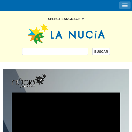
SELECT LANGUAGE
▼