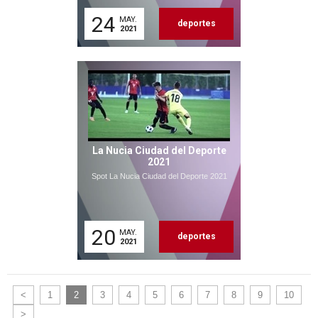
24
MAY.
deportes
2021
La Nucia Ciudad del Deporte
2021
Spot La Nucia Ciudad del Deporte 2021
20
MAY.
deportes
2021
<
1
2
3
4
5
6
7
8
9
10
>