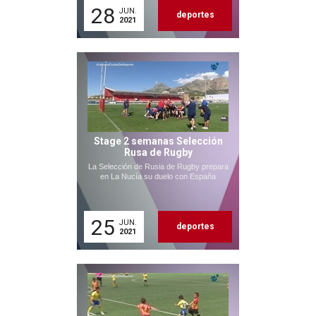
28
JUN.
deportes
2021
Stage 2 semanas Selección
Rusa de Rugby
La Selección de Rusia de Rugby prepara
en La Nucía su duelo con España
25
JUN.
deportes
2021