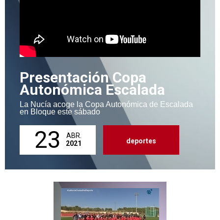
Presentación Copa
Autonómica Escalada
La Nucía acoge la Copa Autonómica de Escalada
en Bloque este sábado
23
ABR.
deportes
2021