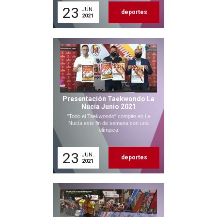
23
JUN.
deportes
2021
Presentación Taekwondo La
Nucía Junio 2021
"Todo el Taekwondo" compite en La
Nucía este fin de semana con una
olímpica
23
JUN.
deportes
2021