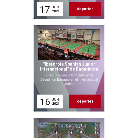
17
JUN.
deportes
2021
"Iberdrola Spanish Junior
Internacional" de Bádminton
La Nucía reunió a la "Cantera" del
Bádminton Europeo en el Internacional
Junior
16
JUN.
deportes
2021