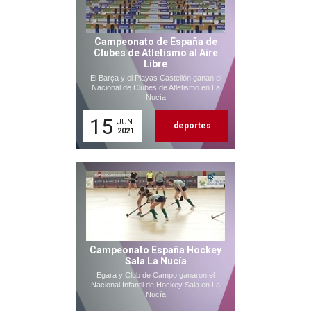
Campeonato de España de
Clubes de Atletismo al Aire
Libre
El Barça y el Playas Castellón ganan el
Nacional de Clubes de Atletismo en La
Nucía
15
JUN.
deportes
2021
Campeonato España Hockey
Sala La Nucía
Egara y Club de Campo ganaron el
Nacional Infantil de Hockey Sala en La
Nucía