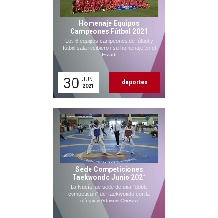
Homenaje Equipos
Campeones Fútbol 2021
Los 6 equipos campeones de fútbol y
fútbol sala recibieron su homenaje en el
Estadi
30
JUN.
deportes
2021
Sede Competiciones
Taekwondo Junio 2021
La Nucía fue sede de una "doble
competición" de Taekwondo con la
olímpica Adriana Cerezo