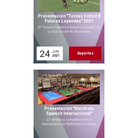
Presentación "Torneo Fútbol 8
Futuras Leyendas" 2021
El "Torneo Fútbol 8 Futuras Leyendas" en
La Nucía este fin de semana
24
JUN.
deportes
2021
Presentación "Iberdrola
Spanish Internacional"
17 olímpicos compitieron en el
Internacional de Bádminton La Nucía