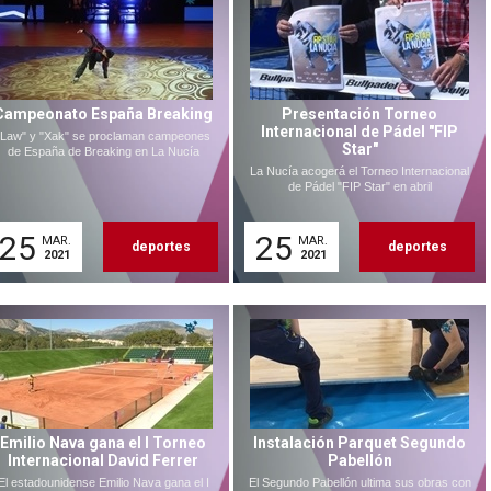
Campeonato España Breaking
Presentación Torneo
Internacional de Pádel "FIP
"Law" y "Xak" se proclaman campeones
Star"
de España de Breaking en La Nucía
La Nucía acogerá el Torneo Internacional
de Pádel "FIP Star" en abril
25
25
MAR.
MAR.
deportes
deportes
2021
2021
Emilio Nava gana el I Torneo
Instalación Parquet Segundo
Internacional David Ferrer
Pabellón
El estadounidense Emilio Nava gana el I
El Segundo Pabellón ultima sus obras con