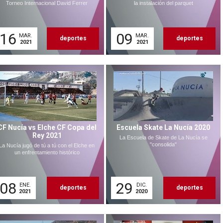
Torneo Internacional David Ferrer
la instalación del parquet
16
09
MAR.
MAR.
deportes
deportes
2021
2021
CF Nucía vs Elche CF Copa del
Escuela Skate La Nucía 2020
Rey 2021
La Escuela de Skate de La Nucía se
"consolida"
La Nucía jugó de tú a tú con el Elche en
un enfrentamiento histórico
08
29
ENE.
DIC.
deportes
deportes
2021
2020