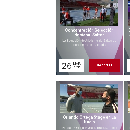
Concentración Selección
Nacional Saltos
La Selección de Atletismo de Saltos se
concentra en La Nucía
26
MAR.
deportes
2021
Orlando Ortega Stage en La
Nucía
El atleta Orlando Ortega prepara Tokio