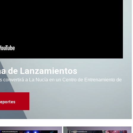
na de Lanzamientos
 convertirá a La Nucía en un Centro de Entrenamiento de
eportes