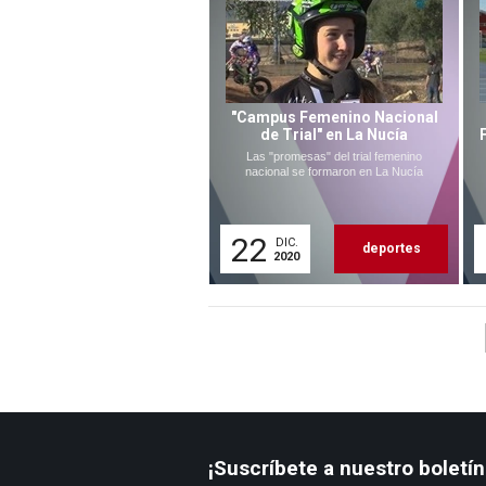
"Campus Femenino Nacional
de Trial" en La Nucía
Las "promesas" del trial femenino
nacional se formaron en La Nucía
22
DIC.
deportes
2020
¡Suscríbete a nuestro boletín