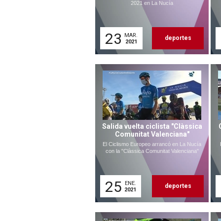
2021 en La Nucía
23
MAR.
deportes
2021
Salida vuelta ciclista "Clàssica
Comunitat Valenciana"
El Ciclismo Europeo arrancó en La Nucía
con la "Clàssica Comunitat Valenciana"
25
ENE.
deportes
2021