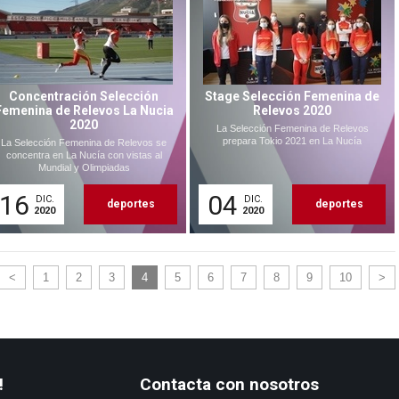
Concentración Selección
Stage Selección Femenina de
Femenina de Relevos La Nucia
Relevos 2020
2020
La Selección Femenina de Relevos
prepara Tokio 2021 en La Nucía
La Selección Femenina de Relevos se
concentra en La Nucía con vistas al
Mundial y Olimpiadas
16
04
DIC.
DIC.
deportes
deportes
2020
2020
<
1
2
3
4
5
6
7
8
9
10
>
!
Contacta con nosotros