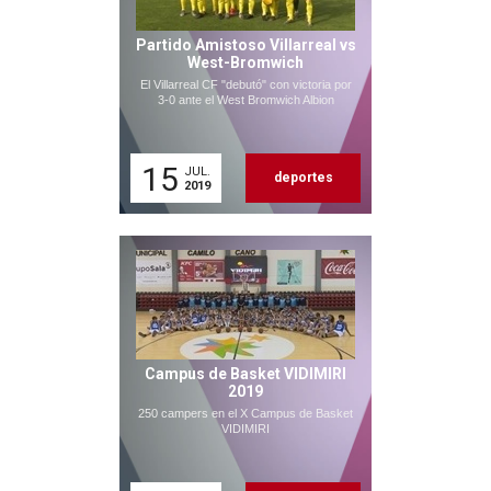
Partido Amistoso Villarreal vs
West-Bromwich
El Villarreal CF "debutó" con victoria por
3-0 ante el West Bromwich Albion
15
JUL.
deportes
2019
Campus de Basket VIDIMIRI
2019
250 campers en el X Campus de Basket
VIDIMIRI