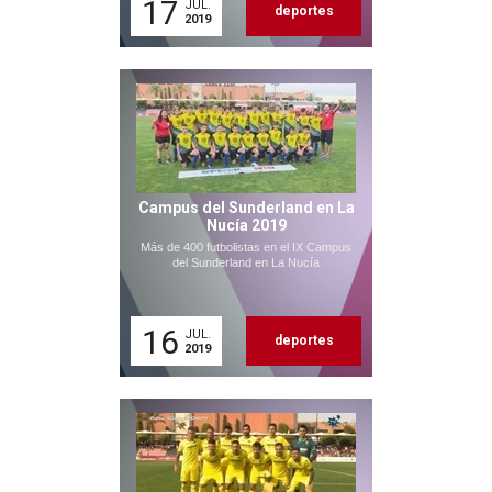
17
JUL.
deportes
2019
Campus del Sunderland en La
Nucía 2019
Más de 400 futbolistas en el IX Campus
del Sunderland en La Nucía
16
JUL.
deportes
2019