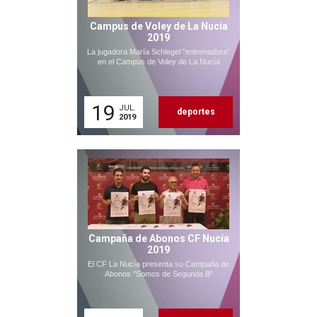
Campus de Voley de La Nucía
2019
La jugadora María Schlegel "entrenadora"
en el Campus de Voley de La Nucía
19
JUL.
deportes
2019
Campaña de Abonos CF Nucía
2019
El CF La Nucía presenta su Campaña de
Abonos "Somos de Segunda B"