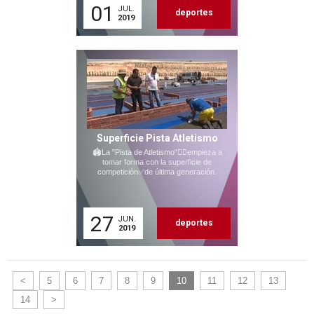
01
JUL.
deportes
2019
Superficie Pista Atletismo
🏟La "Pista de Atletismo"🏃‍♂empieza a
tomar forma con la superficie de
competición✅de última generación.
27
JUN.
deportes
2019
<
5
6
7
8
9
10
11
12
13
14
>