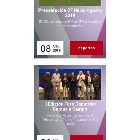
Presentación CF Nucía Agosto
2019
El Villarreal derrotó 0-4 al CF La Nucía en
su presentación
08
AGO.
deportes
2019
II Edición Foro Deportivo
Campo a Campo
Florentino Pérez participó en el
"Homenaje a Pedro Ferrándiz" en La
Nucía