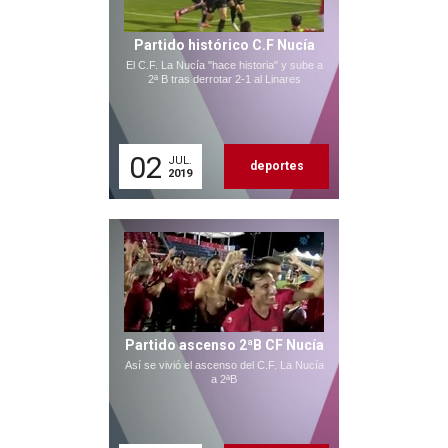
Partido histórico C.F Nucía
El C.F. La Nucía "hace historia" y sube a
2ª B tras derrotar 2-1 al Linares
02
JUL.
deportes
2019
Partido ascenso 2ªB CF Nucía
Así se vivió el ascenso del C.F. La Nucía
a 2ªB