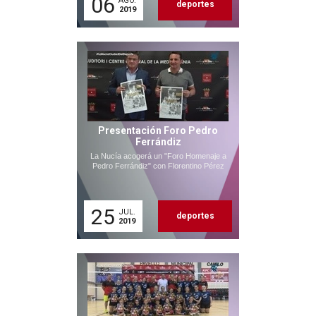
06
AGO.
deportes
2019
Presentación Foro Pedro
Ferrándiz
La Nucía acogerá un "Foro Homenaje a
Pedro Ferrándiz" con Florentino Pérez
25
JUL.
deportes
2019