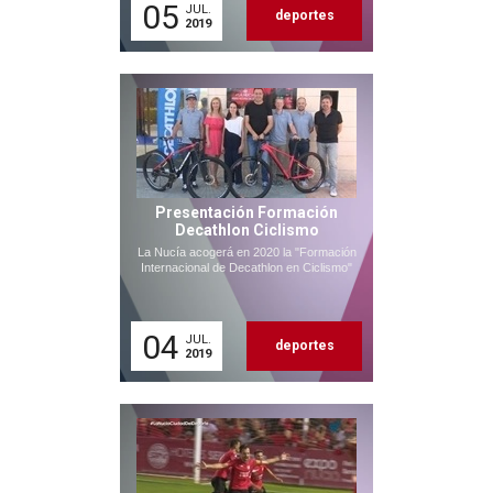
05
JUL.
deportes
2019
Presentación Formación
Decathlon Ciclismo
La Nucía acogerá en 2020 la "Formación
Internacional de Decathlon en Ciclismo"
04
JUL.
deportes
2019