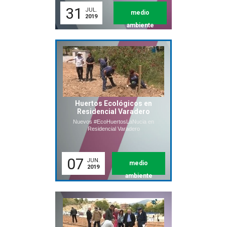
31
JUL.
medio
2019
ambiente
Huertos Ecológicos en
Residencial Varadero
Nuevos #EcoHuertosLaNucia en
Residencial Varadero
07
JUN.
medio
2019
ambiente