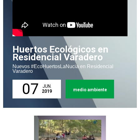
Huertos Ecológicos en
Residencial Varadero
Nuevos #EcoHuertosLaNucia en Residencial
Varadero
07
JUN.
medio ambiente
2019