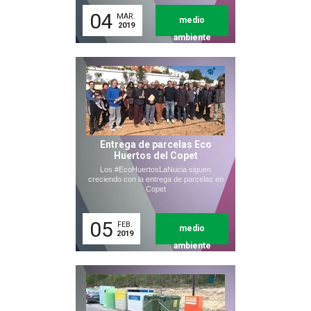
04
MAR.
medio
2019
ambiente
Entrega de parcelas Eco
Huertos del Copet
Los #EcoHuertosLaNucia siguen
creciendo con la entrega de parcelas en
Copet
05
FEB.
medio
2019
ambiente