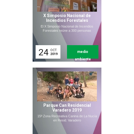
X Simposio Nacional de
Incendios Forestales
El X Simposio Nacional de Incendios
Forestales reúne a 300 personas
24
OCT.
medio
2019
ambiente
Parque Can Residencial
Varadero 2019
15ª Zona Recreativa Canina de La Nucía
en Resid. Varadero