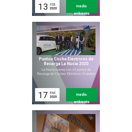
13
FEB.
medio
2020
ambiente
Puntos Coche Eléctricos de
Recarga La Nucía 2020
La Nucía cuenta con 14 puntos de
Recarga de Coches Eléctricos Gratuitos
17
ENE.
medio
2020
ambiente