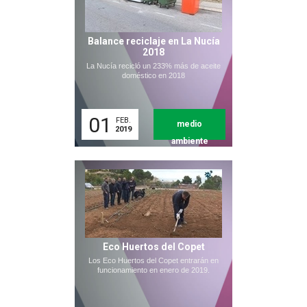
Balance reciclaje en La Nucía
2018
La Nucía recicló un 233% más de aceite
doméstico en 2018
01
FEB.
medio
2019
ambiente
Eco Huertos del Copet
Los Eco Huertos del Copet entrarán en
funcionamiento en enero de 2019.