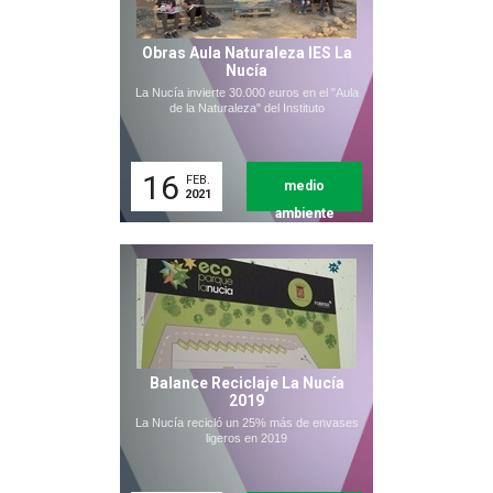
Obras Aula Naturaleza IES La
Nucía
La Nucía invierte 30.000 euros en el "Aula
de la Naturaleza" del Instituto
16
FEB.
medio
2021
ambiente
Balance Reciclaje La Nucía
2019
La Nucía recicló un 25% más de envases
ligeros en 2019