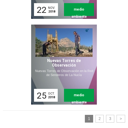
22
NOV.
medio
2018
ambiente
Nuevas Torres de
Observación
Nuevas Torres de Observación en la Red
de Senderos de La Nucía
25
OCT.
medio
2018
ambiente
1
2
3
>