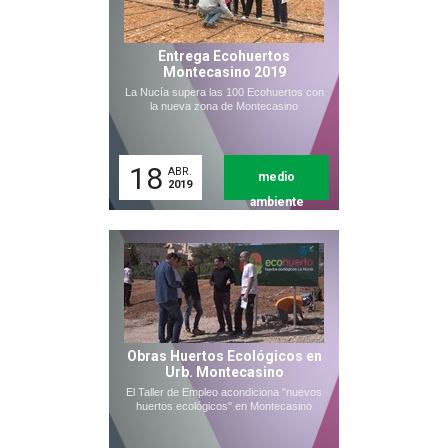
Entrega Ecohuertos
Montecasino 2019
La Nucía supera las 100 Ecohuertos con
la nueva zona de Montecasino
18
ABR.
medio
2019
ambiente
Obras Huertos Ecológicos en
Urb. Montecasino
El Taller de Empleo acondiciona "nuevos
huertos ecológicos" en Montecasino