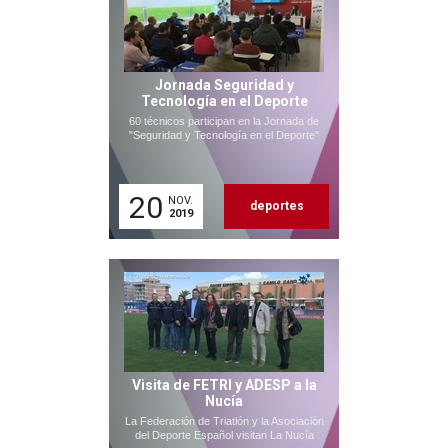
Jornada Seguridad y
Tecnología en el Deporte
60 técnicos participan en la Jornada de
"Seguridad y Tecnología en el Deporte"
20
NOV.
deportes
2019
Visita de FETRI y ADESP a la
Nucía
La Federación de Triatlón y la Asociación
del Deporte Español visitan La Nucía