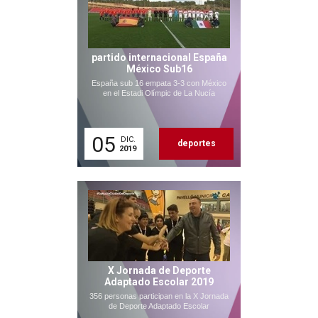
partido internacional España
México Sub16
España sub 16 empata 3-3 con México
en el Estadi Olímpic de La Nucía
05
DIC.
deportes
2019
X Jornada de Deporte
Adaptado Escolar 2019
356 personas participan en la X Jornada
de Deporte Adaptado Escolar