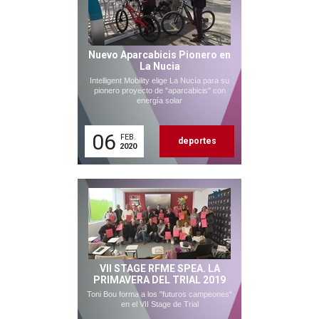
Nuevo Aparcabicis Pionero en
La Nucia
Intelligent Mobility elige La Nucía para su
pionero proyecto de "aparcabicis" con
energía solar
06
FEB.
deportes
2020
VII STAGE RFME SPEA. LA
PRIMAVERA DEL TRIAL 2019
Toni Bou forma a los "futuros campeones"
en el VII Stage de Trial