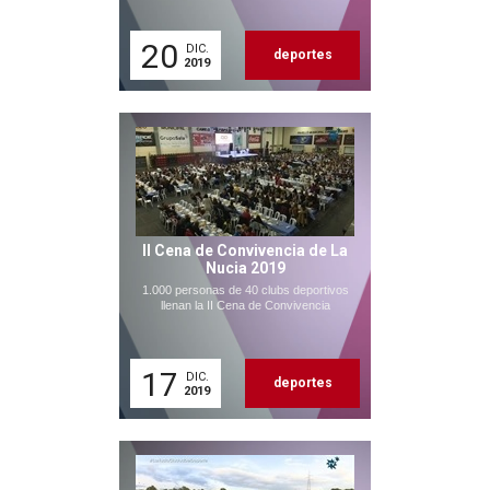
20
DIC.
deportes
2019
II Cena de Convivencia de La
Nucia 2019
1.000 personas de 40 clubs deportivos
llenan la II Cena de Convivencia
17
DIC.
deportes
2019