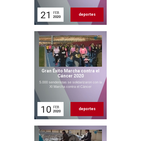
21
FEB.
deportes
2020
Gran Éxito Marcha contra el
Cáncer 2020
5.000 senderistas se solidarizaron con la
XI Marcha contra el Cáncer
10
FEB.
deportes
2020