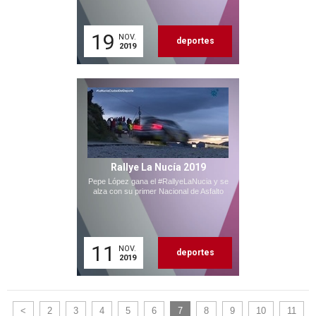
19
NOV.
deportes
2019
Rallye La Nucía 2019
Pepe López gana el #RallyeLaNucia y se
alza con su primer Nacional de Asfalto
11
NOV.
deportes
2019
<
2
3
4
5
6
7
8
9
10
11