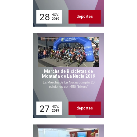
28
NOV.
deportes
2019
Marcha de Bicicletas de
Montaña de La Nucía 2019
La Marcha de La Nucía cumplió 20
ediciones con 650 "bikers"
27
NOV.
deportes
2019