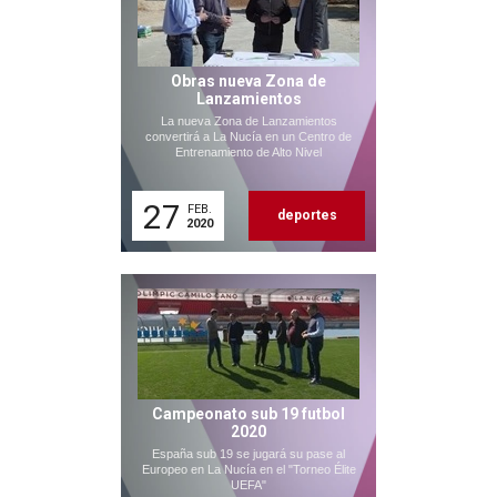
Obras nueva Zona de
Lanzamientos
La nueva Zona de Lanzamientos
convertirá a La Nucía en un Centro de
Entrenamiento de Alto Nivel
27
FEB.
deportes
2020
Campeonato sub 19 futbol
2020
España sub 19 se jugará su pase al
Europeo en La Nucía en el "Torneo Élite
UEFA"