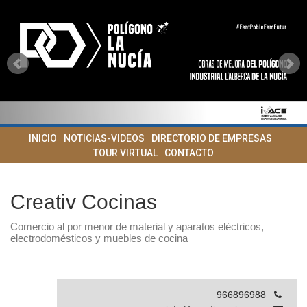
INICIO
NOTICIAS-VIDEOS
DIRECTORIO DE EMPRESAS
TOUR VIRTUAL
CONTACTO
Creativ Cocinas
Comercio al por menor de material y aparatos eléctricos,
electrodomésticos y muebles de cocina
966896988